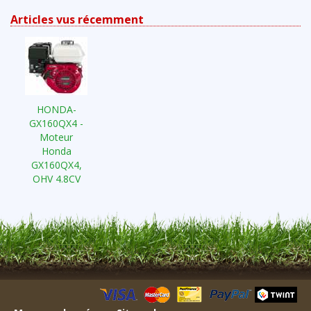
Articles vus récemment
HONDA-
GX160QX4 -
Moteur
Honda
GX160QX4,
OHV 4.8CV