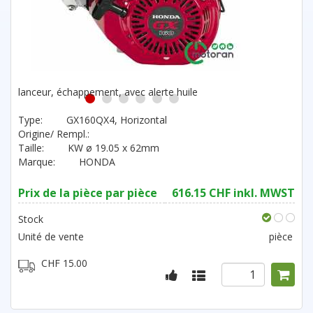
lanceur, échappement, avec alerte huile
1
2
3
4
5
6
Type:
GX160QX4, Horizontal
Origine/ Rempl.:
Taille:
KW ø 19.05 x 62mm
Marque:
HONDA
Prix de la pièce par pièce
616.15 CHF inkl. MWST
Stock
Unité de vente
pièce
CHF 15.00