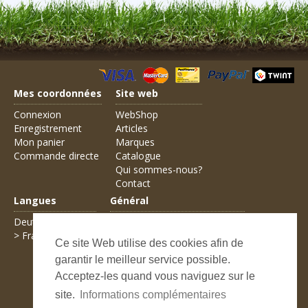
Mes coordonnées
Site web
Connexion
WebShop
Enregistrement
Articles
Mon panier
Marques
Commande directe
Catalogue
Qui sommes-nous?
Contact
Langues
Général
Deutsch
Conditions générales de vente
> Français
Frais d'expédition
Ce site Web utilise des cookies afin de
Modes de paiement
garantir le meilleur service possible.
Informations légales
Protection des données
Acceptez-les quand vous naviguez sur le
Contact
site.
Informations complémentaires
Plan du site