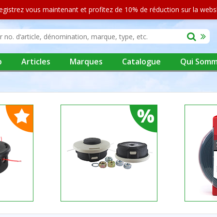
egistrez vous maintenant et profitez de 10% de réduction sur la web
p
Articles
Marques
Catalogue
Qui Somm