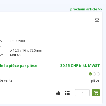
prochain article >>
e/
03032500
:
ø 12.5 / 16 x 73.5mm
e:
ARIENS
de la pièce par pièce
30.15 CHF inkl. MWST
de vente
pièce