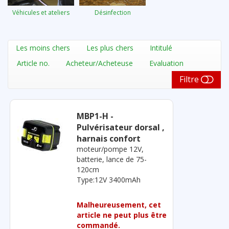
Véhicules et ateliers
Désinfection
Les moins chers
Les plus chers
Intitulé
Article no.
Acheteur/Acheteuse
Evaluation
Filtre
MBP1-H -
Pulvérisateur dorsal ,
harnais confort
moteur/pompe 12V,
batterie, lance de 75-
120cm
Type:12V 3400mAh
Malheureusement, cet
article ne peut plus être
commandé.