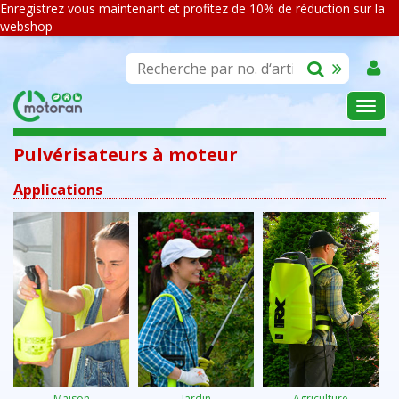
Enregistrez vous maintenant et profitez de 10% de réduction sur la
webshop
ASSORTIMENT
Pulvérisateurs à moteur
Applications
Maison
Jardin
Agriculture