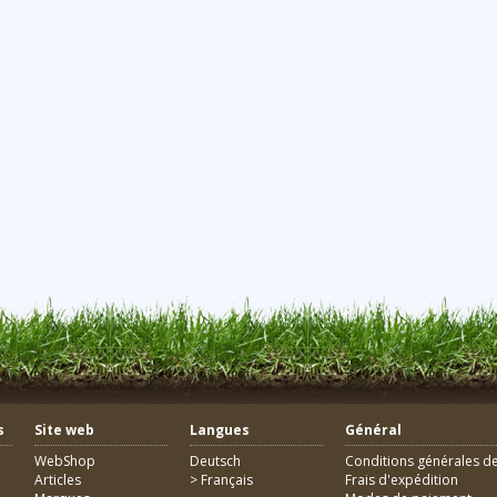
s
Site web
Langues
Général
WebShop
Deutsch
Conditions générales de
Articles
> Français
Frais d'expédition