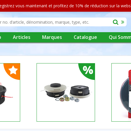
egistrez vous maintenant et profitez de 10% de réduction sur la web
p
Articles
Marques
Catalogue
Qui Somm