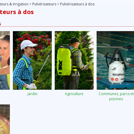
teurs & Irrigation
>
Pulvérisateurs
>
Pulvérisateurs à dos
teurs à dos
s
Jardin
Agriculture
Communes, parcs et
piscines