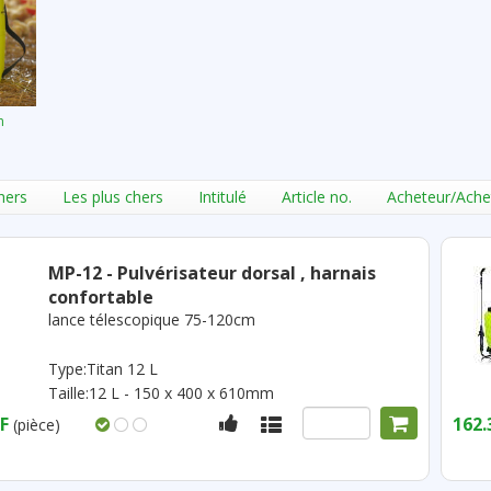
n
hers
Les plus chers
Intitulé
Article no.
Acheteur/Ache
MP-12 - Pulvérisateur dorsal , harnais
confortable
lance télescopique 75-120cm
Type:Titan 12 L
Taille:12 L - 150 x 400 x 610mm
F
162.
(pièce)