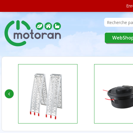
Enr
WebSho
‹