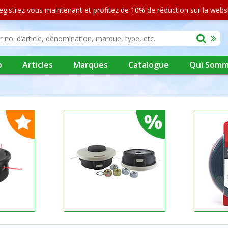
egistrez vous maintenant et profitez de 10% de réduction sur la web
p
Articles
Marques
Catalogue
Qui Somm