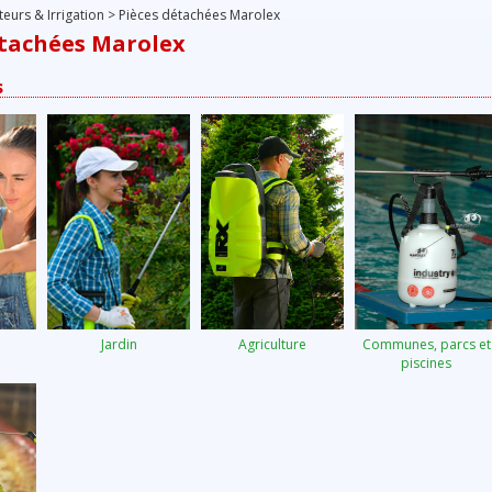
teurs & Irrigation
>
Pièces détachées Marolex
étachées Marolex
s
Jardin
Agriculture
Communes, parcs et
piscines