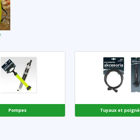
n
Pompes
Tuyaux et poigné