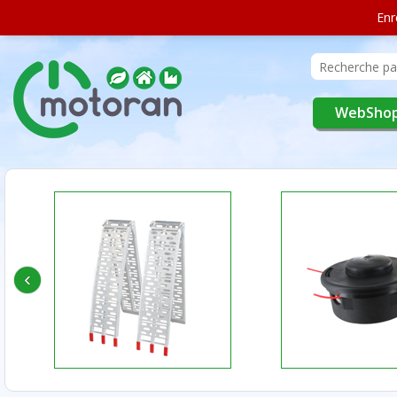
Enr
WebSho
‹