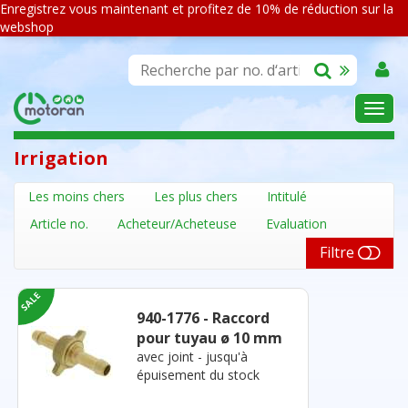
Enregistrez vous maintenant et profitez de 10% de réduction sur la
webshop
ASSORTIMENT
Irrigation
Les moins chers
Les plus chers
Intitulé
Article no.
Acheteur/Acheteuse
Evaluation
Filtre
940-1776 - Raccord
pour tuyau ø 10 mm
avec joint - jusqu'à
épuisement du stock