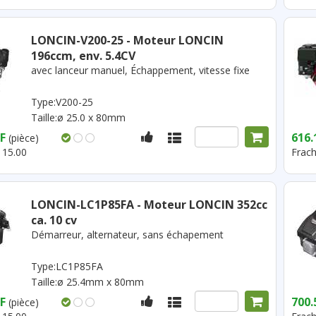
LONCIN-V200-25 - Moteur LONCIN
196ccm, env. 5.4CV
avec lanceur manuel, Échappement, vitesse fixe
Type:V200-25
Taille:ø 25.0 x 80mm
F
616.
(pièce)
 15.00
Frach
LONCIN-LC1P85FA - Moteur LONCIN 352cc
ca. 10 cv
Démarreur, alternateur, sans échapement
Type:LC1P85FA
Taille:ø 25.4mm x 80mm
F
700.
(pièce)