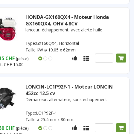
HONDA-GX160QX4 - Moteur Honda
GX160QX4, OHV 4.8CV
lanceur, échappement, avec alerte huile
Type:GX160QX4, Horizontal
Taille:KW ø 19.05 x 62mm
15 CHF
(pièce)
t: CHF 15.00
LONCIN-LC1P92F-1 - Moteur LONCIN
452cc 12.5 cv
Démarreur, alternateur, sans échapement
Type:LC1P92F-1
Taille:ø 25.4mm x 80mm
50 CHF
(pièce)