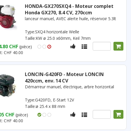
HONDA-GX270SXQ4 - Moteur complet
Honda GX270, 8.4 CV, 270ccm
lanceur manuel, AVEC alerte huile, réservoir 5.3lt
Type:SXQ4 horizontale Welle
Taille:KW ø 25.0 x60mm, Keil 7mm
4.80 CHF
(pièce)
t: CHF 40.00
LONCIN-G420FD - Moteur LONCIN
420ccm, env. 14 CV
Démarreur manuel, électrique, arbre horizontal
Type:G420FD, E-Start 12V
Taille:ø 25.4 x 88 mm
05 CHF
(pièce)
t: CHF 40.00