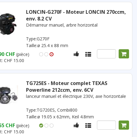
LONCIN-G270F - Moteur LONCIN 270ccm,
env. 8.2 CV
Démarreur manuel, arbre horizontal
Type:G270F
Taille:ø 25.4 x 88 mm
90 CHF
(pièce)
t: CHF 15.00
TG725ES - Moteur complet TEXAS
Powerline 212ccm, env. 6CV
lanceur manuel et électrique 230V, axe horizontale
Type:TG720ES, Combi800
Taille:ø 19.05 x 62mm, Keil 4.8mm
55 CHF
(pièce)
t: CHF 15.00