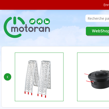
Enr
WebSho
‹