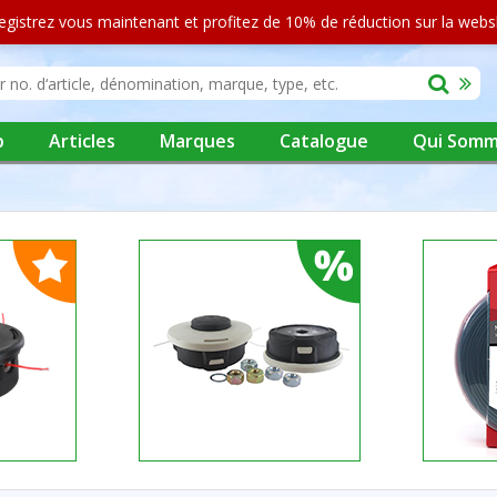
egistrez vous maintenant et profitez de 10% de réduction sur la web
p
Articles
Marques
Catalogue
Qui Somm