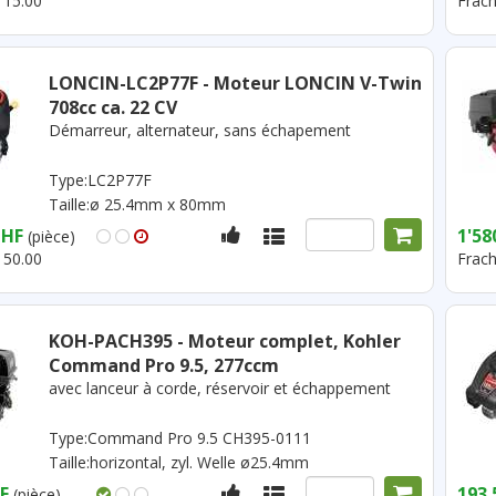
 15.00
Frach
LONCIN-LC2P77F - Moteur LONCIN V-Twin
708cc ca. 22 CV
Démarreur, alternateur, sans échapement
Type:LC2P77F
Taille:ø 25.4mm x 80mm
CHF
1'58
(pièce)
 50.00
Frach
KOH-PACH395 - Moteur complet, Kohler
Command Pro 9.5, 277ccm
avec lanceur à corde, réservoir et échappement
Type:Command Pro 9.5 CH395-0111
Taille:horizontal, zyl. Welle ø25.4mm
F
193.
(pièce)