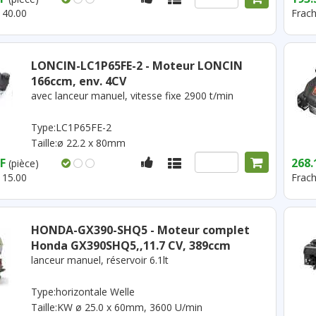
 40.00
Frach
LONCIN-LC1P65FE-2 - Moteur LONCIN
166ccm, env. 4CV
avec lanceur manuel, vitesse fixe 2900 t/min
Type:LC1P65FE-2
Taille:ø 22.2 x 80mm
F
268.
(pièce)
 15.00
Frach
HONDA-GX390-SHQ5 - Moteur complet
Honda GX390SHQ5,,11.7 CV, 389ccm
lanceur manuel, réservoir 6.1lt
Type:horizontale Welle
Taille:KW ø 25.0 x 60mm, 3600 U/min