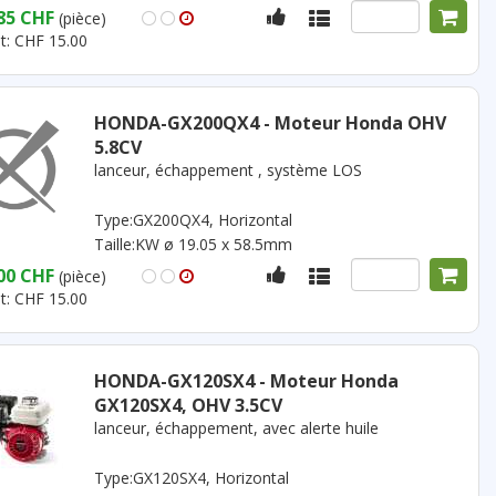
85 CHF
(pièce)
t: CHF 15.00
HONDA-GX200QX4 - Moteur Honda OHV
5.8CV
lanceur, échappement , système LOS
Type:GX200QX4, Horizontal
Taille:KW ø 19.05 x 58.5mm
00 CHF
(pièce)
t: CHF 15.00
HONDA-GX120SX4 - Moteur Honda
GX120SX4, OHV 3.5CV
lanceur, échappement, avec alerte huile
Type:GX120SX4, Horizontal