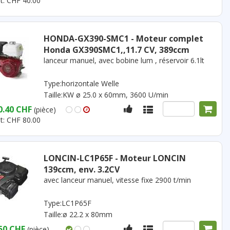
t: CHF 40.00
HONDA-GX390-SMC1 - Moteur complet
Honda GX390SMC1,,11.7 CV, 389ccm
lanceur manuel, avec bobine lum , réservoir 6.1lt
Type:horizontale Welle
Taille:KW ø 25.0 x 60mm, 3600 U/min
0.40 CHF
(pièce)
t: CHF 80.00
LONCIN-LC1P65F - Moteur LONCIN
139ccm, env. 3.2CV
avec lanceur manuel, vitesse fixe 2900 t/min
Type:LC1P65F
Taille:ø 22.2 x 80mm
50 CHF
(pièce)