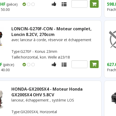
CHF
598.
(pièce)
 50.00
Frach
LONCIN-G270F-CON - Moteur complet,
Loncin 8.2CV, 270ccm
avec lanceur à corde, réservoir et échappement
Type:G270F - Konus 23mm
Taille:horizontal, kon. Welle ø23/18
F
627.
(pièce)
 40.00
Frach
HONDA-GX200SX4 - Moteur Honda
GX200SX4 OHV 5.8CV
lanceur, échappement , système LOS
Type:GX200SX4, Horizontal