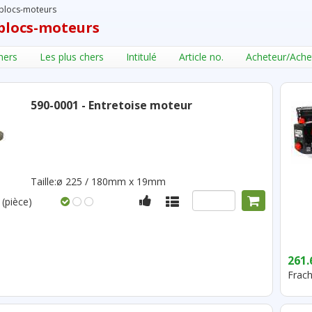
blocs-moteurs
blocs-moteurs
hers
Les plus chers
Intitulé
Article no.
Acheteur/Ache
590-0001 - Entretoise moteur
Taille:ø 225 / 180mm x 19mm
(pièce)
261.
Frach