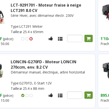
LCT-9291701 - Moteur fraise à neige
LCT291 8.0 CV
Série Hiver, avec démarreur électr. 230V
Type:LCT291 Winter
Taille:ø 25.4 x 65mm
F
1'10
(pièce)
 50.00
Frach
LONCIN-G270FD - Moteur LONCIN
270ccm, env. 8.2 CV
Démarreur manuel, électrique, arbre horizontal
Type:G270FD, E-Start 12V
Taille:ø 25.4 x 88 mm
F
895.
(pièce)
 15.00
Frach