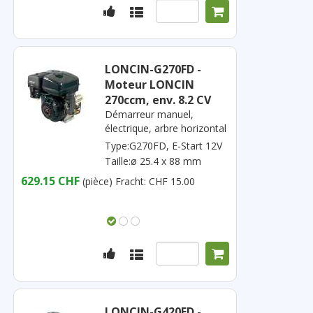
LONCIN-G270FD -
Moteur LONCIN
270ccm, env. 8.2 CV
Démarreur manuel,
électrique, arbre horizontal
Type:G270FD, E-Start 12V
Taille:ø 25.4 x 88 mm
629.15 CHF
(pièce)
Fracht: CHF 15.00
LONCIN-G420FD -