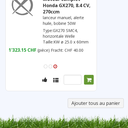
Honda GX270, 8.4 CV,
270ccm
lanceur manuel, alerte
huile, bobine 50W
Type:GX270 SMC4,
horizontale Welle
Taille:KW ø 25.0 x 60mm
1'323.15 CHF
(pièce)
Fracht: CHF 40.00