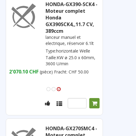
HONDA-GX390-SCK4 -
Moteur complet
Honda
GX390SCK4,,11.7 CV,
389ccm
lanceur manuel et
electrique, réservoir 6.1lt
Type:horizontale Welle
Taille:KW ø 25.0 x 60mm,
3600 U/min
2'070.10 CHF
(pièce)
Fracht: CHF 50.00
HONDA-GX270SMC4 -
Moteur complet