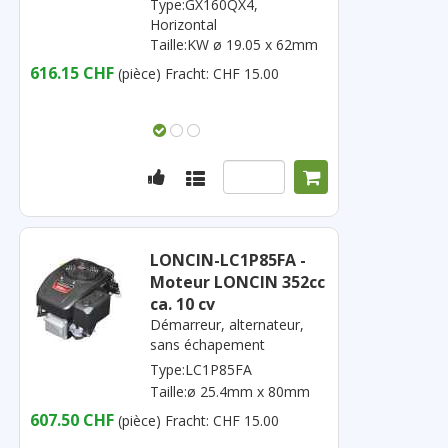
Type:GX160QX4,
Horizontal
Taille:KW ø 19.05 x 62mm
616.15 CHF
(pièce)
Fracht: CHF 15.00
LONCIN-LC1P85FA -
Moteur LONCIN 352cc
ca. 10 cv
Démarreur, alternateur,
sans échapement
Type:LC1P85FA
Taille:ø 25.4mm x 80mm
607.50 CHF
(pièce)
Fracht: CHF 15.00