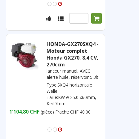
HONDA-GX270SXQ4 -
Moteur complet
Honda GX270, 8.4 CV,
270ccm
lanceur manuel, AVEC
alerte huile, réservoir 5.3lt
Type:SXQ4 horizontale
Welle
Taille:KW ø 25.0 x60mm,
Keil 7mm
1'104.80 CHF
(pièce)
Fracht: CHF 40.00