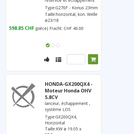
réservoir et échappement
Type:G270F - Konus 23mm
Taille:horizontal, kon. Welle
ø23/18
598.85 CHF
(pièce)
Fracht: CHF 40.00
HONDA-GX200QX4 -
Moteur Honda OHV
5.8CV
lanceur, échappement ,
système LOS
Type:GX200QX4,
Horizontal
Taille:KW ø 19.05 x