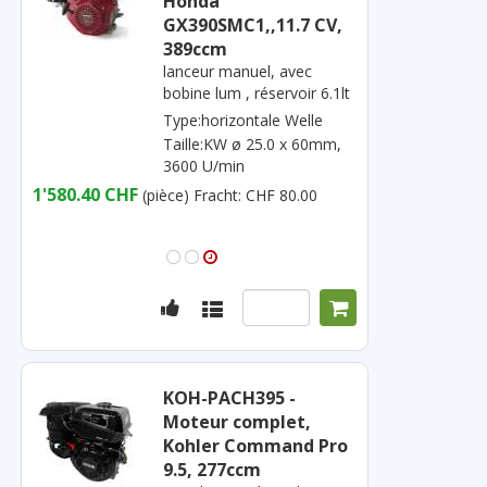
Honda
GX390SMC1,,11.7 CV,
389ccm
lanceur manuel, avec
bobine lum , réservoir 6.1lt
Type:horizontale Welle
Taille:KW ø 25.0 x 60mm,
3600 U/min
1'580.40 CHF
(pièce)
Fracht: CHF 80.00
KOH-PACH395 -
Moteur complet,
Kohler Command Pro
9.5, 277ccm