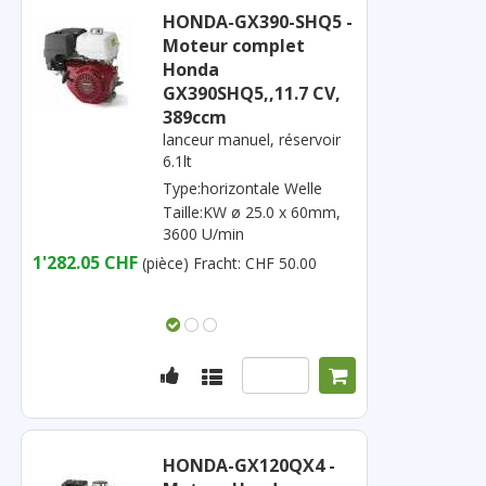
HONDA-GX390-SHQ5 -
Moteur complet
Honda
GX390SHQ5,,11.7 CV,
389ccm
lanceur manuel, réservoir
6.1lt
Type:horizontale Welle
Taille:KW ø 25.0 x 60mm,
3600 U/min
1'282.05 CHF
(pièce)
Fracht: CHF 50.00
HONDA-GX120QX4 -