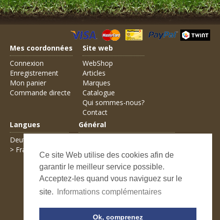
Mes coordonnées
Site web
Connexion
WebShop
Enregistrement
Articles
Mon panier
Marques
Commande directe
Catalogue
Qui sommes-nous?
Contact
Langues
Général
Deutsch
Conditions générales de vente
> Français
Frais d'expédition
Ce site Web utilise des cookies afin de
Modes de paiement
garantir le meilleur service possible.
Informations légales
Protection des données
Acceptez-les quand vous naviguez sur le
Contact
site.
Informations complémentaires
Plan du site
Recherche avancée
Ok, comprenez