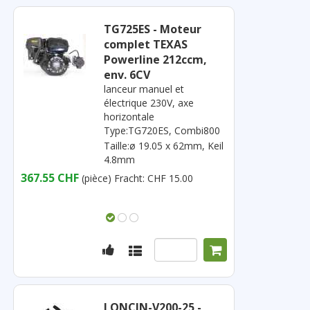
TG725ES - Moteur
complet TEXAS
Powerline 212ccm,
env. 6CV
lanceur manuel et
électrique 230V, axe
horizontale
Type:TG720ES, Combi800
Taille:ø 19.05 x 62mm, Keil
4.8mm
367.55 CHF
(pièce)
Fracht: CHF 15.00
LONCIN-V200-25 -