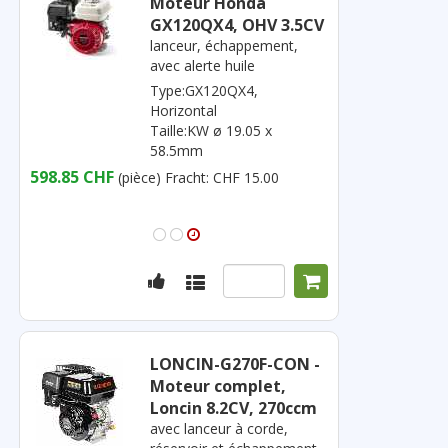
Moteur Honda
GX120QX4, OHV 3.5CV
lanceur, échappement,
avec alerte huile
Type:GX120QX4,
Horizontal
Taille:KW ø 19.05 x
58.5mm
598.85 CHF
(pièce)
Fracht: CHF 15.00
LONCIN-G270F-CON -
Moteur complet,
Loncin 8.2CV, 270ccm
avec lanceur à corde,