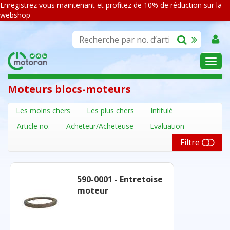
Enregistrez vous maintenant et profitez de 10% de réduction sur la
webshop
ASSORTIMENT
Moteurs blocs-moteurs
Les moins chers
Les plus chers
Intitulé
Article no.
Acheteur/Acheteuse
Evaluation
Filtre
590-0001 - Entretoise
moteur