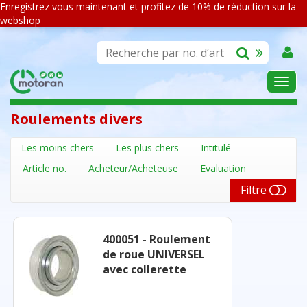
Enregistrez vous maintenant et profitez de 10% de réduction sur la
webshop
ASSORTIMENT
Roulements divers
Les moins chers
Les plus chers
Intitulé
Article no.
Acheteur/Acheteuse
Evaluation
Filtre
400051 - Roulement
de roue UNIVERSEL
avec collerette