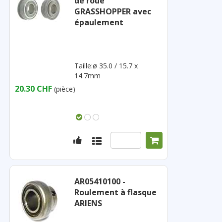
de roue
GRASSHOPPER avec
épaulement
Taille:ø 35.0 / 15.7 x
14.7mm
20.30 CHF
(pièce)
AR05410100 -
Roulement à flasque
ARIENS