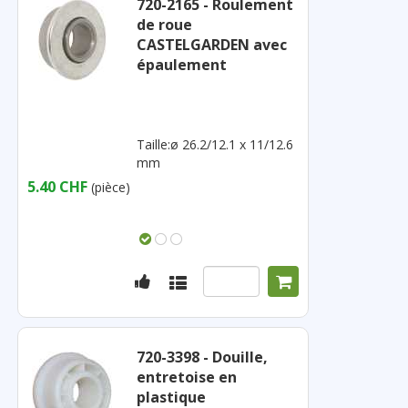
720-2165 - Roulement
de roue
CASTELGARDEN avec
épaulement
Taille:ø 26.2/12.1 x 11/12.6
mm
5.40 CHF
(pièce)
720-3398 - Douille,
entretoise en
plastique