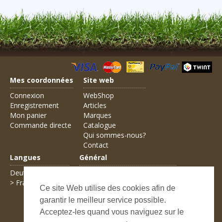
Mes coordonnées
Site web
Connexion
WebShop
Enregistrement
Articles
Mon panier
Marques
Commande directe
Catalogue
Qui sommes-nous?
Contact
Langues
Général
Deutsch
Conditions générales de vente
> Français
Frais d'expédition
Ce site Web utilise des cookies afin de
Modes de paiement
garantir le meilleur service possible.
Informations légales
Protection des données
Acceptez-les quand vous naviguez sur le