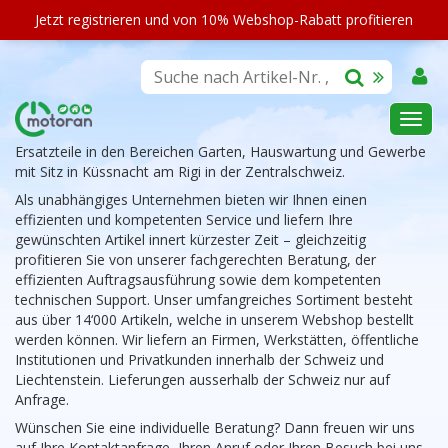
Jetzt registrieren und von 10% Webshop-Rabatt profitieren
Wir sind Ihr Fachartikel-Anbieter für Geräte, Zubehör und
Ersatzteile in den Bereichen Garten, Hauswartung und Gewerbe
mit Sitz in Küssnacht am Rigi in der Zentralschweiz.
Als unabhängiges Unternehmen bieten wir Ihnen einen
effizienten und kompetenten Service und liefern Ihre
gewünschten Artikel innert kürzester Zeit – gleichzeitig
profitieren Sie von unserer fachgerechten Beratung, der
effizienten Auftragsausführung sowie dem kompetenten
technischen Support. Unser umfangreiches Sortiment besteht
aus über 14‘000 Artikeln, welche in unserem Webshop bestellt
werden können. Wir liefern an Firmen, Werkstätten, öffentliche
Institutionen und Privatkunden innerhalb der Schweiz und
Liechtenstein. Lieferungen ausserhalb der Schweiz nur auf
Anfrage.
Wünschen Sie eine individuelle Beratung? Dann freuen wir uns
auf Ihre Kontaktanfrage, Ihren Anruf oder Ihren Besuch bei uns