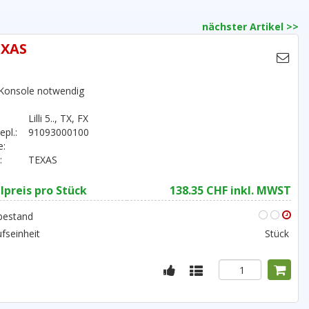
nächster Artikel >>
EXAS
 Konsole notwendig
Lilli 5.., TX, FX
epl.:
91093000100
e:
:
TEXAS
lpreis pro Stück
138.35 CHF inkl. MWST
bestand
fseinheit
Stück