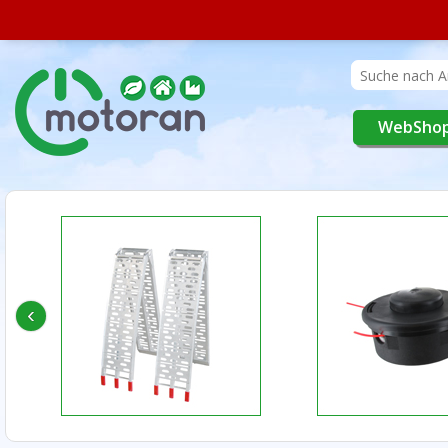
WebSho
‹