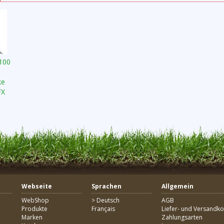
100
ke
FX
Webseite
Sprachen
Allgemein
WebShop
> Deutsch
AGB
Produkte
Français
Liefer- und Versandko
Marken
Zahlungsarten