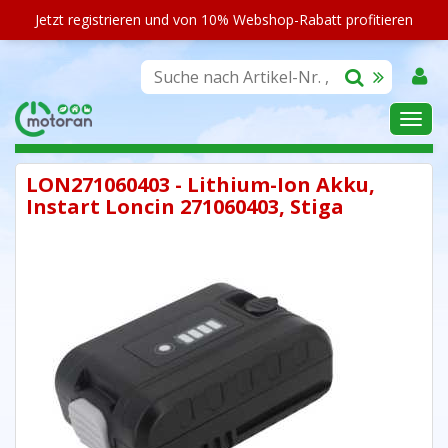
Jetzt registrieren und von 10% Webshop-Rabatt profitieren
SORTIMENT
LON271060403 - Lithium-Ion Akku,
Instart Loncin 271060403, Stiga