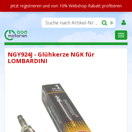
Jetzt registrieren und von 10% Webshop-Rabatt profitieren
SORTIMENT
NGY924J - Glühkerze NGK für
LOMBARDINI