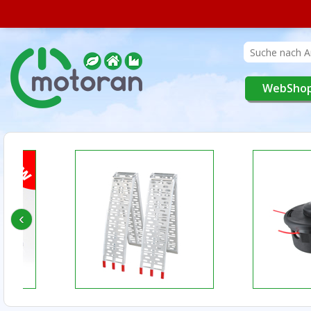
WebSho
‹