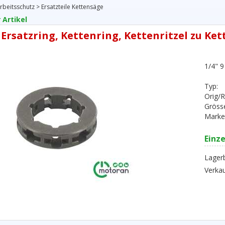
rbeitsschutz
>
Ersatzteile Kettensäge
 Artikel
 Ersatzring, Kettenring, Kettenritzel zu Ke
1/4" 
Typ:
Orig/R
Gröss
Marke
Einze
Lager
Verkau