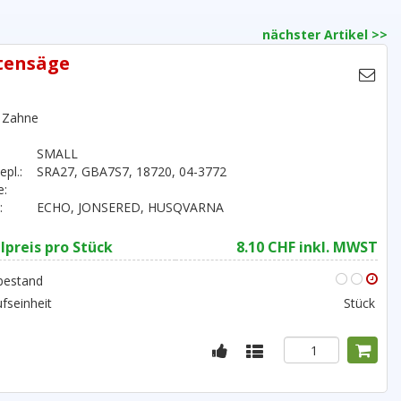
nächster Artikel >>
ttensäge
9 Zahne
SMALL
epl.:
SRA27, GBA7S7, 18720, 04-3772
e:
:
ECHO, JONSERED, HUSQVARNA
lpreis pro Stück
8.10 CHF inkl. MWST
bestand
fseinheit
Stück