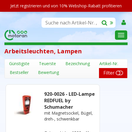
Jetzt registrieren und von 10% Webshop-Rabatt profitieren
SORTIMENT
Arbeitsleuchten, Lampen
Günstigste
Teuerste
Bezeichnung
Artikel-Nr.
Bestseller
Bewertung
Filter
920-0026 - LED-Lampe
REDFUEL by
Schumacher
mit Magnetsockel, Bügel,
dreh-, schwenkbar