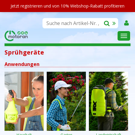
Jetzt registrieren und von 10% Webshop-Rabatt profitieren
SORTIMENT
Sprühgeräte
Anwendungen
Haushalt
Garten
Landwirtschaft