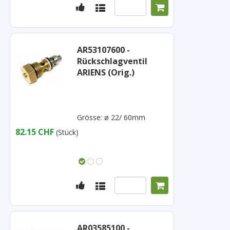
AR53107600 -
Rückschlagventil
ARIENS (Orig.)
Grösse: ø 22/ 60mm
82.15 CHF
(Stück)
AR03585100 -