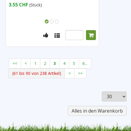
3.55 CHF
(Stück)
<<
<
1
2
3
4
5
6...
(61 bis 90 von 238 Artikel)
>
>>