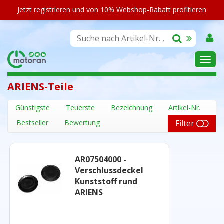
Jetzt registrieren und von 10% Webshop-Rabatt profitieren
SORTIMENT
ARIENS-Teile
Günstigste
Teuerste
Bezeichnung
Artikel-Nr.
Bestseller
Bewertung
Filter
AR07504000 -
Verschlussdeckel
Kunststoff rund
ARIENS