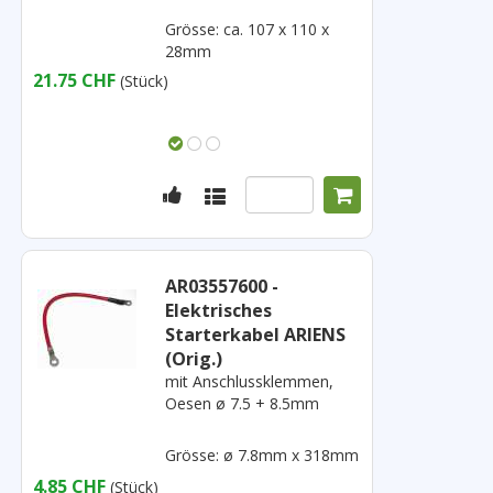
Grösse: ca. 107 x 110 x
28mm
21.75 CHF
(Stück)
AR03557600 -
Elektrisches
Starterkabel ARIENS
(Orig.)
mit Anschlussklemmen,
Oesen ø 7.5 + 8.5mm
Grösse: ø 7.8mm x 318mm
4.85 CHF
(Stück)