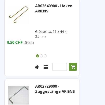
AR03640900 - Haken
ARIENS
Grösse: ca. 91 x 44 x
2.5mm
9.50 CHF
(Stück)
AR02729000 -
Zuggestänge ARIENS