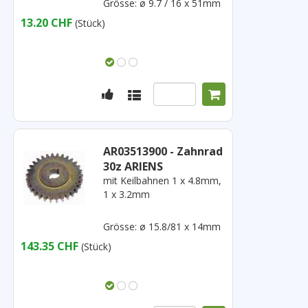
Grösse: ø 9.7 / 16 x 51mm
13.20 CHF
(Stück)
AR03513900 - Zahnrad
30z ARIENS
mit Keilbahnen 1 x 4.8mm,
1 x 3.2mm
Grösse: ø 15.8/81 x 14mm
143.35 CHF
(Stück)