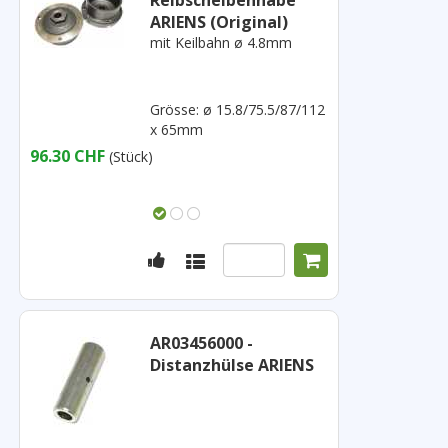
Reibscheibennabe
ARIENS (Original)
mit Keilbahn ø 4.8mm
Grösse: ø 15.8/75.5/87/112
x 65mm
96.30 CHF
(Stück)
AR03456000 -
Distanzhülse ARIENS