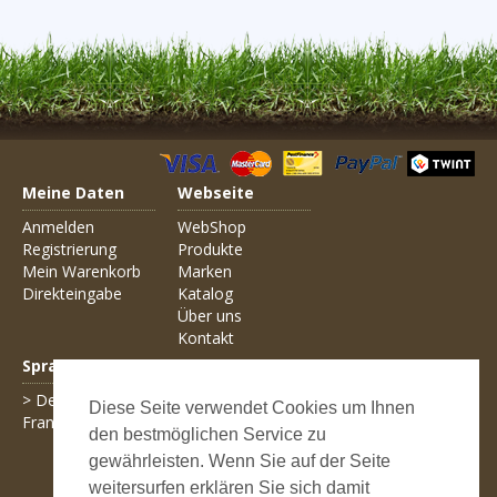
Meine Daten
Webseite
Anmelden
WebShop
Registrierung
Produkte
Mein Warenkorb
Marken
Direkteingabe
Katalog
Über uns
Kontakt
Sprachen
Allgemein
> Deutsch
AGB
Diese Seite verwendet Cookies um Ihnen
Français
Liefer- und Versandkosten
den bestmöglichen Service zu
Zahlungsarten
gewährleisten. Wenn Sie auf der Seite
Impressum
Datenschutz
weitersurfen erklären Sie sich damit